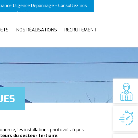
enance Urgence Dépannage - Consultez nos
tarifs
JETS
NOS RÉALISATIONS
RECRUTEMENT
UES
onomie, les installations photovoltaïques
teurs du secteur tertiaire
.