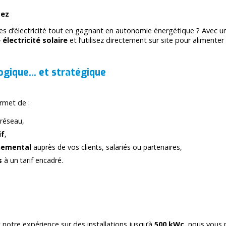
sez
res d’électricité tout en gagnant en autonomie énergétique ? Avec un
 électricité solaire
et l’utilisez directement sur site pour aliment
ogique… et stratégique
rmet de :
 réseau,
if
,
nemental
auprès de vos clients, salariés ou partenaires,
s
à un tarif encadré.
 notre expérience sur des installations jusqu’à
500 kWc
, nous vous