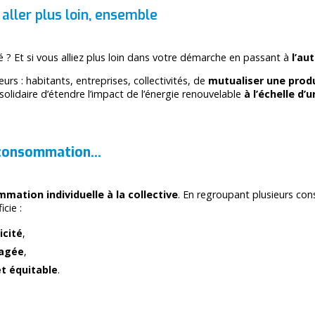
aller plus loin, ensemble
é ? Et si vous alliez plus loin dans votre démarche en passant à
l’au
rs : habitants, entreprises, collectivités, de
mutualiser une produ
 solidaire d’étendre l’impact de l’énergie renouvelable
à l’échelle d’
utoconsommation…
mation individuelle à la collective
. En regroupant plusieurs co
cie :
icité
,
tagée
,
et équitable
.