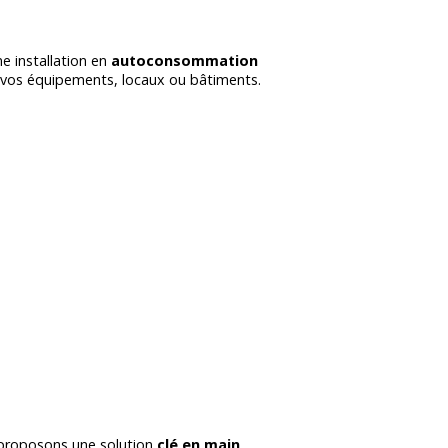
e installation en
autoconsommation
er vos équipements, locaux ou bâtiments.
 proposons une solution
clé en main
,