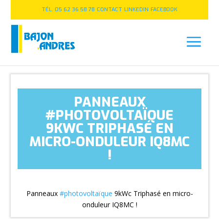
TÉL. 05 62 36 58 78
CONTACT
LINKEDIN
FACEBOOK
PANNEAUX
#PHOTOVOLTAÏQUE
9KWC TRIPHASÉ EN
MICRO-ONDULEUR IQ8MC
!
Panneaux
#photovoltaïque
9kWc Triphasé en micro-
onduleur IQ8MC !